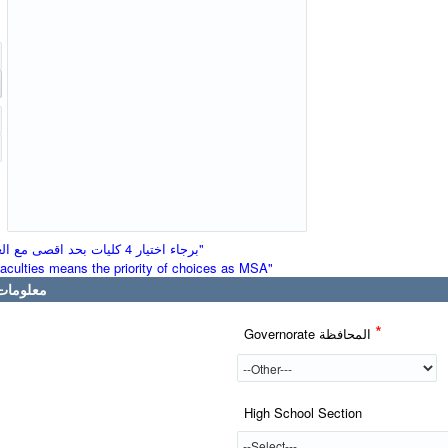
"برجاء اختيار 4 كليات بحد اقصى مع العلم بأن ترتيب الكليات المختارة هو ترتيب رغباتك فى الجامعة"
 faculties means the priority of choices as MSA"
معلومات الشهادة 
*
Governorate المحافظة
High School Section