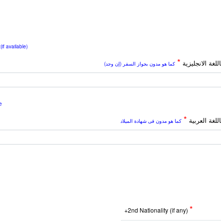
(if available)
*
للغة الانجليزية
كما هو مدون بجواز السفر (إن وجد)
e
*
للغة العربية
كما هو مدون فى شهادة الميلاد
*
+2nd Nationality (if any)